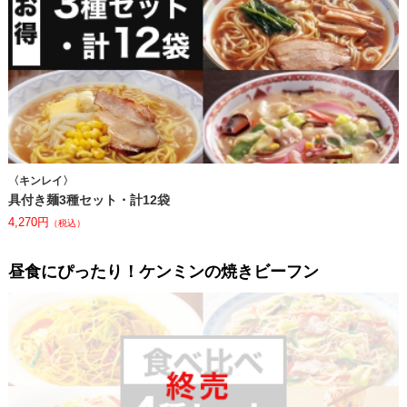
〈キンレイ〉
具付き麺3種セット・計12袋
4,270円
（税込）
昼⾷にぴったり！ケンミンの焼きビーフン