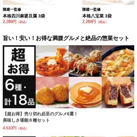
陳建一監修
陳建一監修
本格四川麻婆豆腐 3袋
本格八宝菜 3袋
2,289円
2,289円
（税込）
（税込）
旨い！安い！お得な満腹グルメと絶品の惣菜セット
【超お得】売り切れ必⾄のグルメ6選！
美味しさ堪能６種セット
4,610円
（税込）