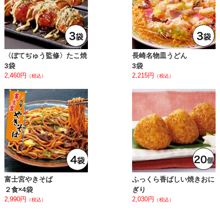
〈ぼてぢゅう監修〉たこ焼
長崎名物皿うどん
3袋
3袋
2,460円
2,215円
（税込）
（税込）
富士宮やきそば
ふっくら香ばしい焼きおに
２食×4袋
ぎり
2,990円
2,030円
（税込）
（税込）