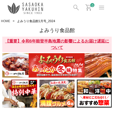
search
shopping_cart
menu
0
HOME
よみうり食品館1月号_2024
よみうり食品館
【重要】令和6年能登半島地震の影響によるお届け遅延に
ついて