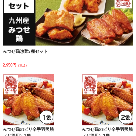
みつせ鶏惣菜3種セット
2,950円
（税込）
みつせ鶏のピリ⾟⼿⽻照焼
みつせ鶏のピリ⾟⼿⽻照焼
（お得⽤）1袋
（お得⽤）2袋