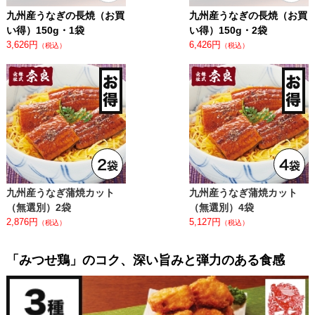
九州産うなぎの長焼（お買
九州産うなぎの長焼（お買
い得）150g・1袋
い得）150g・2袋
3,626円
6,426円
（税込）
（税込）
九州産うなぎ蒲焼カット
九州産うなぎ蒲焼カット
（無選別）2袋
（無選別）4袋
2,876円
5,127円
（税込）
（税込）
「みつせ鶏」のコク、深い旨みと弾力のある食感