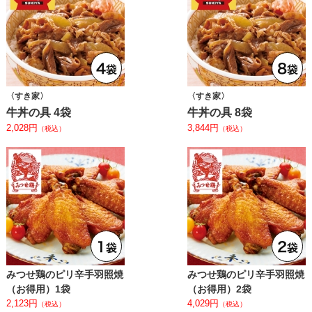
〈すき家〉
〈すき家〉
牛丼の具 4袋
牛丼の具 8袋
2,028円
3,844円
（税込）
（税込）
みつせ鶏のピリ⾟⼿⽻照焼
みつせ鶏のピリ⾟⼿⽻照焼
（お得⽤）1袋
（お得⽤）2袋
2,123円
4,029円
（税込）
（税込）