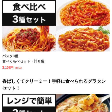
パスタ3種
食べくらべセット・計６袋
3,198円
（税込）
⾹ばしくてクリーミー！⼿軽に⾷べられるグラタン
セット！