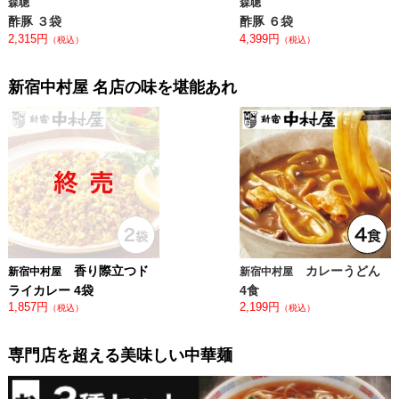
森聰
森聰
酢豚 ３袋
酢豚 ６袋
2,315円
4,399円
（税込）
（税込）
新宿中村屋 名店の味を堪能あれ
香り際立つド
カレーうどん
新宿中村屋
新宿中村屋
ライカレー 4袋
4食
1,857円
2,199円
（税込）
（税込）
専門店を超える美味しい中華麺