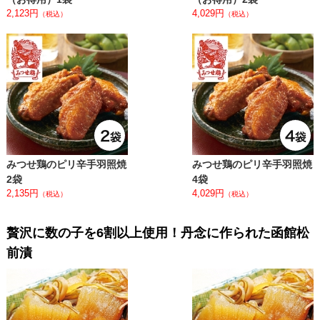
2,123円
4,029円
（税込）
（税込）
みつせ鶏のピリ辛手羽照焼
みつせ鶏のピリ辛手羽照焼
2袋
4袋
2,135円
4,029円
（税込）
（税込）
贅沢に数の子を6割以上使用！丹念に作られた函館松
前漬